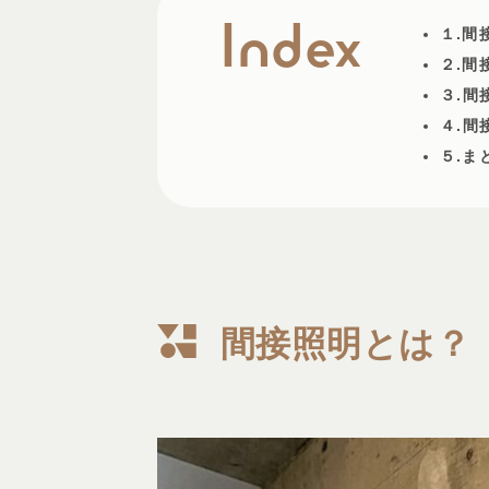
１.間
２.間
３.
間
４.
間
５.ま
間接照明とは？